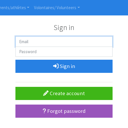
rents/athlètes
Volontaires/ Volunteers
Sign in
Sign in
Create account
Forgot password