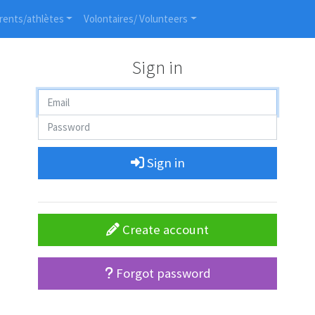
rents/athlètes
Volontaires/ Volunteers
Sign in
Sign in
Create account
Forgot password