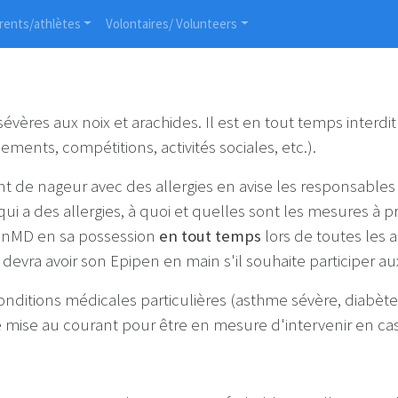
rents/athlètes
Volontaires/ Volunteers
sévères aux noix et arachides. Il est en tout temps interd
ements, compétitions, activités sociales, etc.).
t de nageur avec des allergies en avise les responsables 
qui a des allergies, à quoi et quelles sont les mesures à
ipenMD en sa possession
en tout temps
lors de toutes les a
 devra avoir son Epipen en main s'il souhaite participer aux
ditions médicales particulières (asthme sévère, diabète, 
re mise au courant pour être en mesure d'intervenir en c