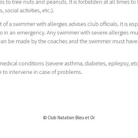
 to tree nuts and peanuts. It is forbidden at all times to
 social activities, etc.).
nt of a swimmer with allergies advises club officials. It is 
 do in an emergency. Any swimmer with severe allergies mu
s can be made by the coaches and the swimmer must have h
edical conditions (severe asthma, diabetes, epilepsy, etc
 to intervene in case of problems.
© Club Natation Bleu et Or