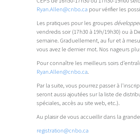
CEPS de 16h30-17h30 ou 17h30-19h00 selon
Ryan.Allen@cnbo.ca
pour vérifier les possi
Les pratiques pour les groupes
développe
vendredis soir (17h30 à 19h/19h30) ou à D
semaine. Graduellement, au fur et à mesu
vous avez le dernier mot. Nos nageurs plus
Pour connaître les meilleurs soirs d’entra
Ryan.Allen@cnbo.ca
.
Par la suite, vous pourrez passer à l'inscr
seront aussi ajoutées sur la liste de distri
spéciales, accès au site web, etc.).
Au plaisir de vous accueillir dans la gran
registration@cnbo.ca