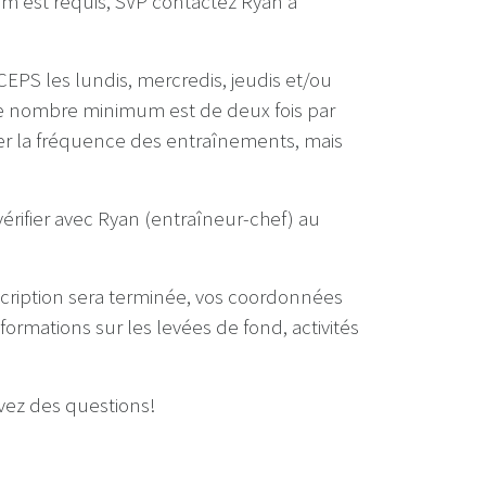
m est requis, SVP contactez Ryan à
 CEPS les lundis, mercredis, jeudis et/ou
 Le nombre minimum est de deux fois par
er la fréquence des entraînements, mais
érifier avec Ryan (entraîneur-chef) au
inscription sera terminée, vos coordonnées
nformations sur les levées de fond, activités
avez des questions!