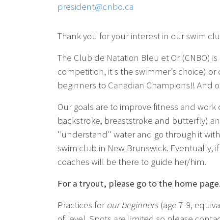
president@cnbo.ca
Thank you for your interest in our swim cl
The Club de Natation Bleu et Or (CNBO) is 
competition, it s the swimmer’s choice) or c
beginners to Canadian Champions!! And ou
Our goals are to improve fitness and work 
backstroke, breaststroke and butterfly) and
"understand" water and go through it with 
swim club in New Brunswick. Eventually, i
coaches will be there to guide her/him.
For a tryout, please go to the home page
Practices for
our beginners
(age 7-9, equiv
of level. Spots are limited so please conta