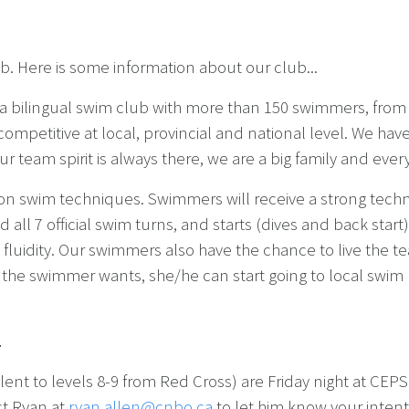
ub. Here is some information about our club...
a bilingual swim club with more than 150 swimmers, from 8
ompetitive at local, provincial and national level. We have
r team spirit is always there, we are a big family and e
on swim techniques. Swimmers will receive a strong technic
 all 7 official swim turns, and starts (dives and back start
fluidity. Our swimmers also have the chance to live the te
f the swimmer wants, she/he can start going to local swi
.
alent to levels 8-9 from Red Cross) are Friday night at C
ct Ryan at
ryan.allen@cnbo.ca
to let him know your intenti