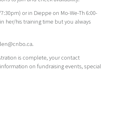
7/7:30pm) or in Dieppe on Mo-We-Th 6:00-
n her/his training time but you always
.Allen@cnbo.ca.
stration is complete, your contact
 (information on fundraising events, special