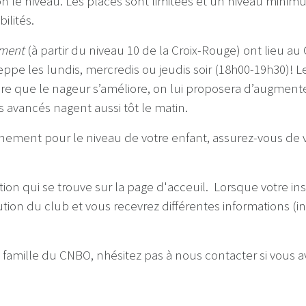
 le niveau. Les places sont limitées et un niveau minimu
bilités.
ment
(à partir du niveau 10 de la Croix-Rouge) ont lieu au
ieppe les lundis, mercredis ou jeudis soir (18h00-19h30)!
re que le nageur s’améliore, on lui proposera d’augment
 avancés nagent aussi tôt le matin.
înement pour le niveau de votre enfant, assurez-vous de v
iption qui se trouve sur la page d'acceuil. Lorsque votre 
bution du club et vous recevrez différentes informations (i
de famille du CNBO, nhésitez pas à nous contacter si vous 